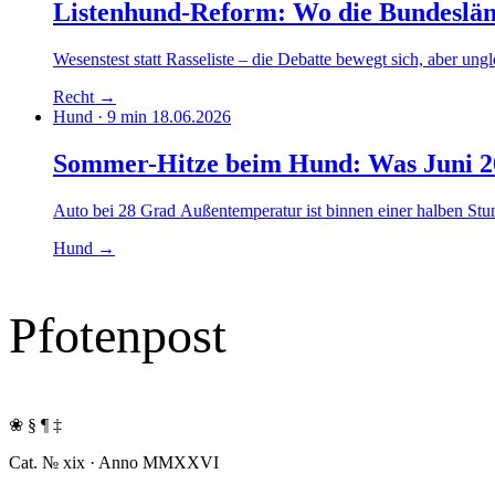
Listenhund-Reform: Wo die Bundesländ
Wesenstest statt Rasseliste – die Debatte bewegt sich, aber u
Recht
→
Hund · 9 min
18.06.2026
Sommer-Hitze beim Hund: Was Juni 202
Auto bei 28 Grad Außentemperatur ist binnen einer halben Stun
Hund
→
Pfotenpost
❀ § ¶ ‡
Cat. № xix · Anno MMXXVI