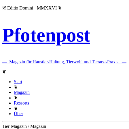
※
Editio Domini · MMXXVI
❦
Pfotenpost
—
Magazin für Haustier-Haltung, Tierwohl und Tierarzt-Praxis.
—
❦
Start
❦
Magazin
❦
Ressorts
❦
Über
Tier-Magazin / Magazin